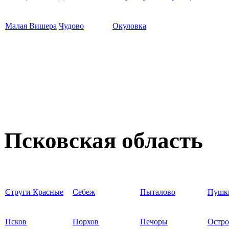
Малая Вишера
Чудово
Окуловка
Псковская область
Струги Красные
Себеж
Пыталово
Пушк
Псков
Порхов
Печоры
Остро