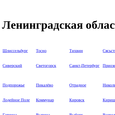
Ленинградская облас
Шлиссельбург
Тосно
Тихвин
Сясьст
Сиверский
Светогорск
Санкт-Петербург
Приоз
Подпорожье
Пикалёво
Отрадное
Николь
Лодейное Поле
Коммунар
Кировск
Кири
Гатчина
Вырица
Выборг
Всево